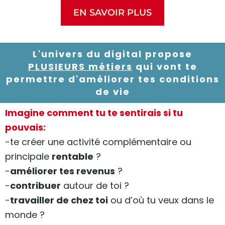
EN SAVOIR PLUS
L'univers du digital propose
PLUSIEURS métiers
qui vont te
permettre d'améliorer tes conditions
de vie
Imagine comment tu te sentirais si tu
pouvais:
-te créer une activité complémentaire ou
principale
rentable
?
-
améliorer tes revenus
?
-
contribuer
autour de toi ?
-
travailler de chez toi
ou d’où tu veux dans le
monde ?